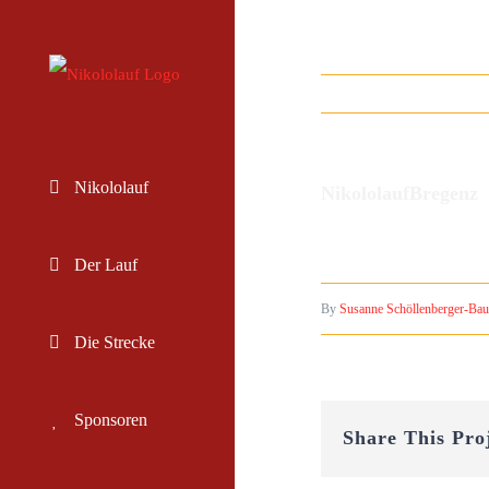
Skip
to
content
Nikololauf
NikololaufBregenz
Der Lauf
By
Susanne Schöllenberger-Bau
Die Strecke
Sponsoren
Share This Pro